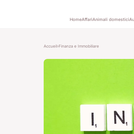
Home
Affari
Animali domestici
Au
Accueil
›
Finanza e Immobiliare