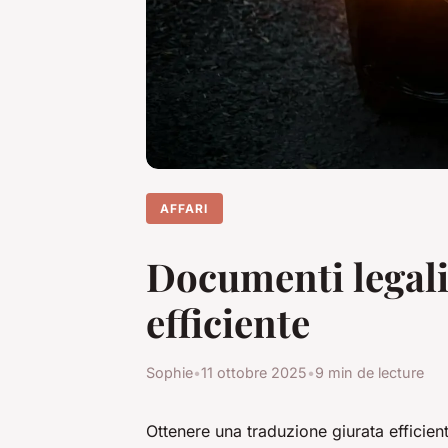
AFFARI
Documenti legali
efficiente
Sophie
•
11 ottobre 2025
•
9 min de lecture
Ottenere una traduzione giurata efficient