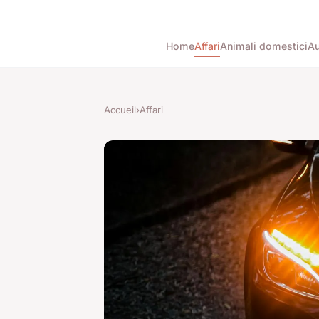
Home
Affari
Animali domestici
Au
Accueil
›
Affari