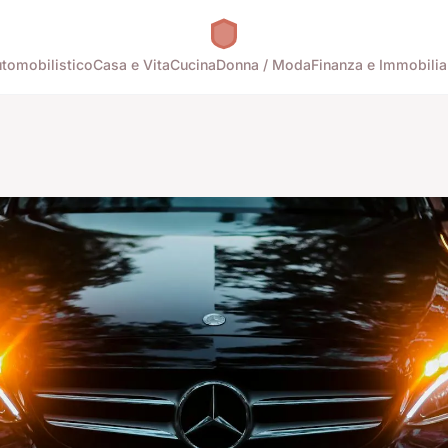
tomobilistico
Casa e Vita
Cucina
Donna / Moda
Finanza e Immobilia