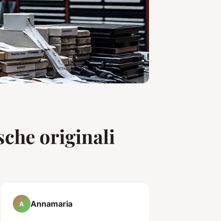
sche originali
Annamaria
A