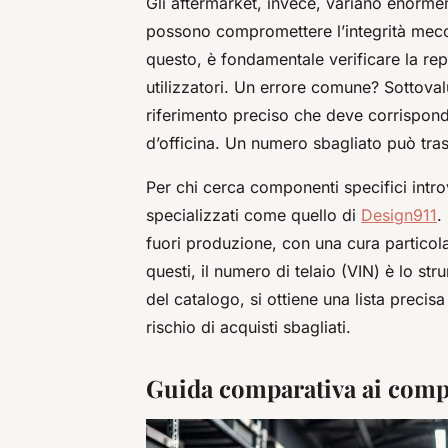
Gli aftermarket, invece, variano enormem
possono compromettere l’integrità mecca
questo, è fondamentale verificare la rep
utilizzatori. Un errore comune? Sottova
riferimento preciso che deve corrispond
d’officina. Un numero sbagliato può tras
Per chi cerca componenti specifici introv
specializzati come quello di
Design911
.
fuori produzione, con una cura particol
questi, il numero di telaio (VIN) è lo st
del catalogo, si ottiene una lista precisa
rischio di acquisti sbagliati.
Guida comparativa ai compo