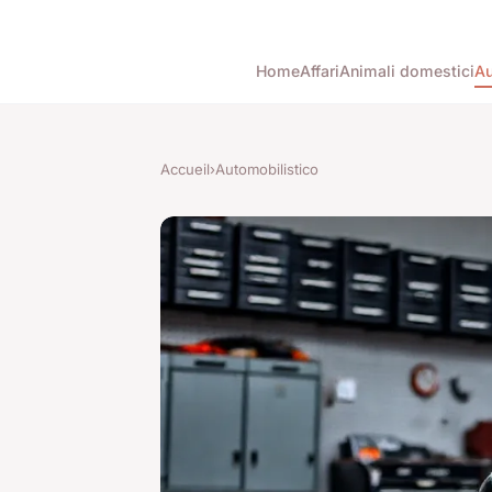
Home
Affari
Animali domestici
Au
Accueil
›
Automobilistico